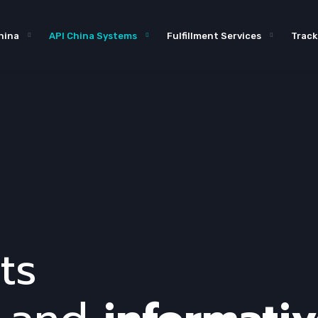
hina
API China Systems
Fulfillment Services
Track
ts