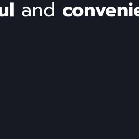
ul
and
conveni