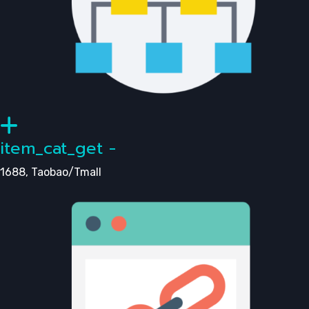
item_cat_get -
1688, Taobao/Tmall