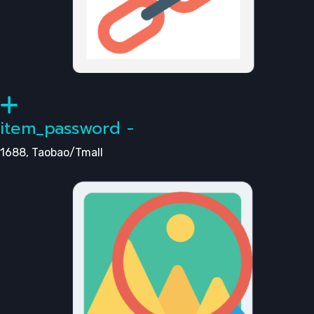
item_password -
1688, Taobao/Tmall