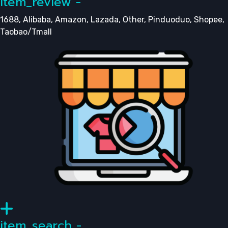
item_review -
1688, Alibaba, Amazon, Lazada, Other, Pinduoduo, Shopee,
Taobao/Tmall
item_search -