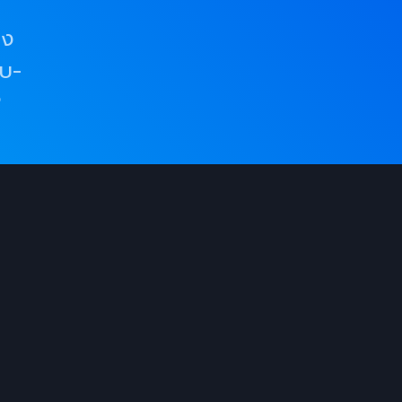
อง
็บ-
P