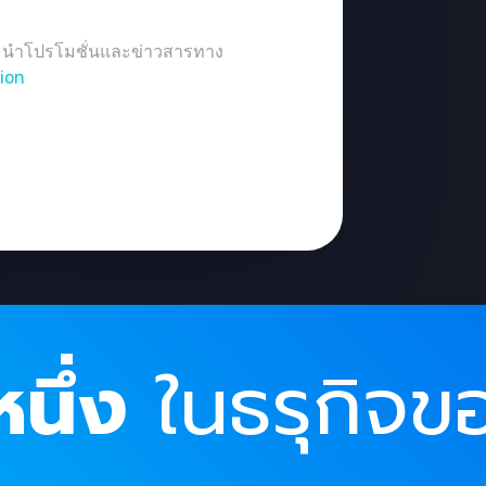
นะนำโปรโมชั่นและข่าวสารทาง
ion
นึ่ง
ในธรุกิจข