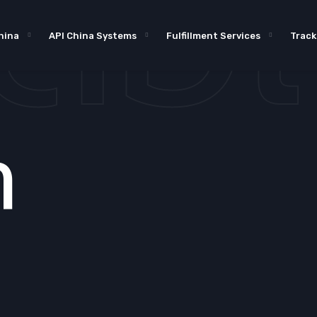
ต่อ
hina
API China Systems
Fulfillment Services
Track
า